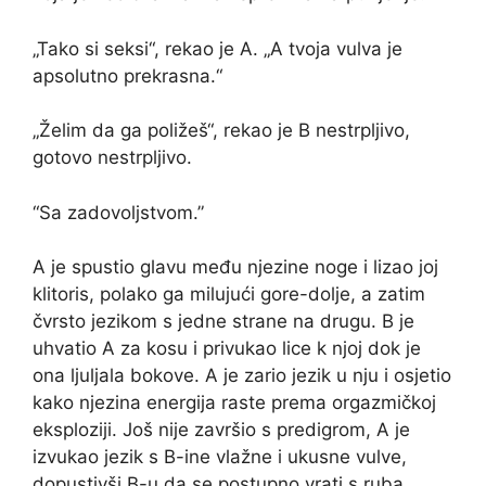
„Tako si seksi“, rekao je A. „A tvoja vulva je
apsolutno prekrasna.“
„Želim da ga poližeš“, rekao je B nestrpljivo,
gotovo nestrpljivo.
“Sa zadovoljstvom.”
A je spustio glavu među njezine noge i lizao joj
klitoris, polako ga milujući gore-dolje, a zatim
čvrsto jezikom s jedne strane na drugu. B je
uhvatio A za kosu i privukao lice k njoj dok je
ona ljuljala bokove. A je zario jezik u nju i osjetio
kako njezina energija raste prema orgazmičkoj
eksploziji. Još nije završio s predigrom, A je
izvukao jezik s B-ine vlažne i ukusne vulve,
dopustivši B-u da se postupno vrati s ruba