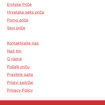
Erotske Priče
Hrvatska seks priča
Porno priče
Sexi priče
Kontaktirajte nas
Naš tim
O nama
Pošalji priču
Pravilink sajta
Prijavi sadržaj
Privacy Policy