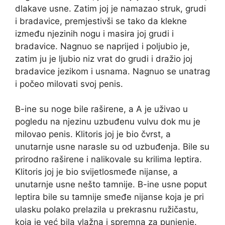
dlakave usne. Zatim joj je namazao struk, grudi
i bradavice, premjestivši se tako da klekne
između njezinih nogu i masira joj grudi i
bradavice. Nagnuo se naprijed i poljubio je,
zatim ju je ljubio niz vrat do grudi i dražio joj
bradavice jezikom i usnama. Nagnuo se unatrag
i počeo milovati svoj penis.
B-ine su noge bile raširene, a A je uživao u
pogledu na njezinu uzbuđenu vulvu dok mu je
milovao penis. Klitoris joj je bio čvrst, a
unutarnje usne narasle su od uzbuđenja. Bile su
prirodno raširene i nalikovale su krilima leptira.
Klitoris joj je bio svijetlosmeđe nijanse, a
unutarnje usne nešto tamnije. B-ine usne poput
leptira bile su tamnije smeđe nijanse koja je pri
ulasku polako prelazila u prekrasnu ružičastu,
koja je već bila vlažna i spremna za punjenje.