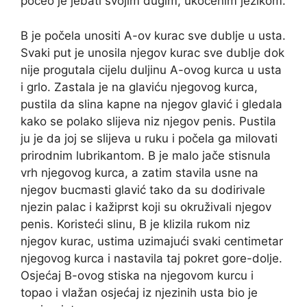
počeo je jebati svojim dugim, ukočenim jezikom.
B je počela unositi A-ov kurac sve dublje u usta.
Svaki put je unosila njegov kurac sve dublje dok
nije progutala cijelu duljinu A-ovog kurca u usta
i grlo. Zastala je na glaviću njegovog kurca,
pustila da slina kapne na njegov glavić i gledala
kako se polako slijeva niz njegov penis. Pustila
ju je da joj se slijeva u ruku i počela ga milovati
prirodnim lubrikantom. B je malo jače stisnula
vrh njegovog kurca, a zatim stavila usne na
njegov bucmasti glavić tako da su dodirivale
njezin palac i kažiprst koji su okruživali njegov
penis. Koristeći slinu, B je klizila rukom niz
njegov kurac, ustima uzimajući svaki centimetar
njegovog kurca i nastavila taj pokret gore-dolje.
Osjećaj B-ovog stiska na njegovom kurcu i
topao i vlažan osjećaj iz njezinih usta bio je