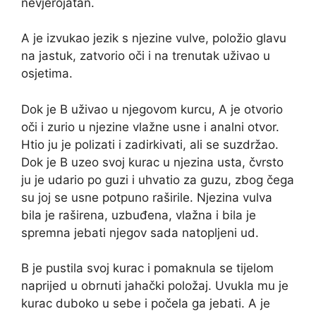
nevjerojatan.
A je izvukao jezik s njezine vulve, položio glavu
na jastuk, zatvorio oči i na trenutak uživao u
osjetima.
Dok je B uživao u njegovom kurcu, A je otvorio
oči i zurio u njezine vlažne usne i analni otvor.
Htio ju je polizati i zadirkivati, ali se suzdržao.
Dok je B uzeo svoj kurac u njezina usta, čvrsto
ju je udario po guzi i uhvatio za guzu, zbog čega
su joj se usne potpuno raširile. Njezina vulva
bila je raširena, uzbuđena, vlažna i bila je
spremna jebati njegov sada natopljeni ud.
B je pustila svoj kurac i pomaknula se tijelom
naprijed u obrnuti jahački položaj. Uvukla mu je
kurac duboko u sebe i počela ga jebati. A je