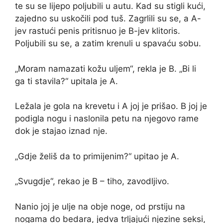
te su se lijepo poljubili u autu. Kad su stigli kući,
zajedno su uskočili pod tuš. Zagrlili su se, a A-
jev rastući penis pritisnuo je B-jev klitoris.
Poljubili su se, a zatim krenuli u spavaću sobu.
„Moram namazati kožu uljem“, rekla je B. „Bi li
ga ti stavila?“ upitala je A.
Ležala je gola na krevetu i A joj je prišao. B joj je
podigla nogu i naslonila petu na njegovo rame
dok je stajao iznad nje.
„Gdje želiš da to primijenim?“ upitao je A.
„Svugdje“, rekao je B – tiho, zavodljivo.
Nanio joj je ulje na obje noge, od prstiju na
nogama do bedara, jedva trljajući njezine seksi,