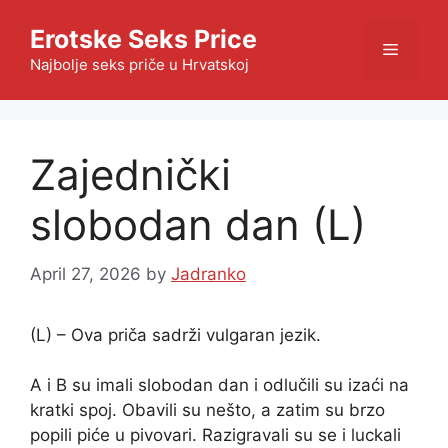
Skip
Erotske Seks Price
to
Menu
content
Najbolje seks priče u Hrvatskoj
Zajednički
slobodan dan (L)
April 27, 2026
by
Jadranko
(L) – Ova priča sadrži vulgaran jezik.
A i B su imali slobodan dan i odlučili su izaći na
kratki spoj. Obavili su nešto, a zatim su brzo
popili piće u pivovari. Razigravali su se i luckali