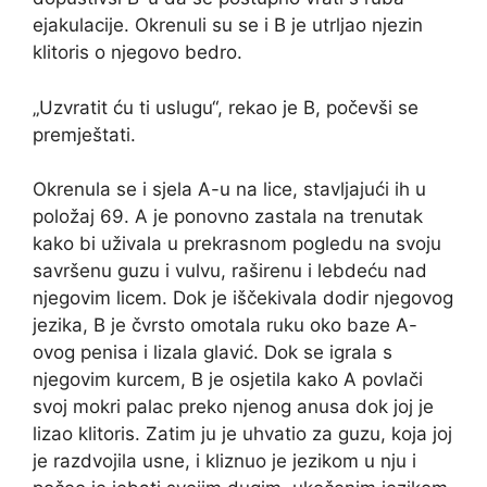
ejakulacije. Okrenuli su se i B je utrljao njezin
klitoris o njegovo bedro.
„Uzvratit ću ti uslugu“, rekao je B, počevši se
premještati.
Okrenula se i sjela A-u na lice, stavljajući ih u
položaj 69. A je ponovno zastala na trenutak
kako bi uživala u prekrasnom pogledu na svoju
savršenu guzu i vulvu, raširenu i lebdeću nad
njegovim licem. Dok je iščekivala dodir njegovog
jezika, B je čvrsto omotala ruku oko baze A-
ovog penisa i lizala glavić. Dok se igrala s
njegovim kurcem, B je osjetila kako A povlači
svoj mokri palac preko njenog anusa dok joj je
lizao klitoris. Zatim ju je uhvatio za guzu, koja joj
je razdvojila usne, i kliznuo je jezikom u nju i