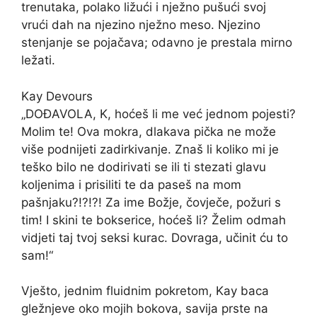
trenutaka, polako ližući i nježno pušući svoj
vrući dah na njezino nježno meso. Njezino
stenjanje se pojačava; odavno je prestala mirno
ležati.
Kay Devours
„DOĐAVOLA, K, hoćeš li me već jednom pojesti?
Molim te! Ova mokra, dlakava pička ne može
više podnijeti zadirkivanje. Znaš li koliko mi je
teško bilo ne dodirivati ​​se ili ti stezati glavu
koljenima i prisiliti te da paseš na mom
pašnjaku?!?!?! Za ime Božje, čovječe, požuri s
tim! I skini te bokserice, hoćeš li? Želim odmah
vidjeti taj tvoj seksi kurac. Dovraga, učinit ću to
sam!“
Vješto, jednim fluidnim pokretom, Kay baca
gležnjeve oko mojih bokova, savija prste na