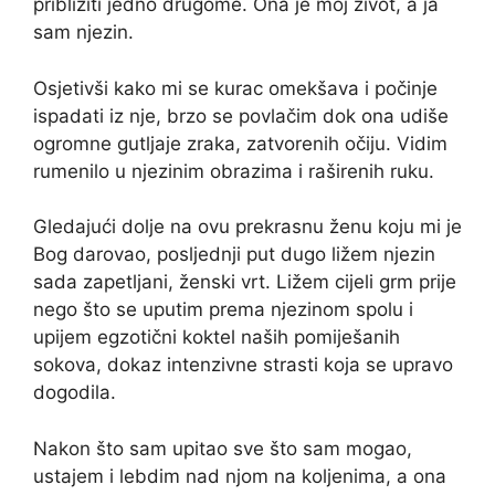
približiti jedno drugome. Ona je moj život, a ja
sam njezin.
Osjetivši kako mi se kurac omekšava i počinje
ispadati iz nje, brzo se povlačim dok ona udiše
ogromne gutljaje zraka, zatvorenih očiju. Vidim
rumenilo u njezinim obrazima i raširenih ruku.
Gledajući dolje na ovu prekrasnu ženu koju mi ​​je
Bog darovao, posljednji put dugo ližem njezin
sada zapetljani, ženski vrt. Ližem cijeli grm prije
nego što se uputim prema njezinom spolu i
upijem egzotični koktel naših pomiješanih
sokova, dokaz intenzivne strasti koja se upravo
dogodila.
Nakon što sam upitao sve što sam mogao,
ustajem i lebdim nad njom na koljenima, a ona