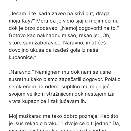
„Jesam li te ikada zaveo na krivi put, draga
moja Kay?“ Mora da je vidio sjaj u mojim očima
dok je brzo dodavao: „Nemoj odgovoriti na to.“
Gotovo kao naknadnu misao, rekao je: „Oh,
skoro sam zaboravio… Naravno, imat ćeš
dovoljno ukusa da izađeš gola iz naše
kupaonice.“
„Naravno.“ Namignem mu dok nam se usne
susretnu kako bismo zapečatili dogovor. Polako
se okrećem da odem, suptilno mu migoljeći
svojom velikom stražnjicom dok nestajem iza
vrata kupaonice i zaključavam ih.
Moj muškarac me tako dobro poznaje. Kao što
je Isus rekao o braku: “I dvoje će biti jedno.” Da,
mi smo zaista par koji je postao dio jedno