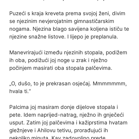
Puzeći s kraja kreveta prema svojoj ženi, divim
se njezinim nevjerojatnim gimnastičarskim
nogama. Njezina blago savijena koljena ističu te
njezine snažne listove. I lijepo je preplanula.
Manevrirajući između njezinih stopala, podižem
ih oba, podižući joj noge u zrak i nježno
počinjem masirati oba stopala palčevima.
„O, dušo, to je prekrasan osjećaj. Mmmmmmm,
hvala ti.“
Palcima joj masiram donje dijelove stopala i
pete. Idem naprijed-natrag, nježno ih gnječeći
usput. Zatim joj palčevima i kažiprstima hvatam
gležnjeve i Ahilovu tetivu, prorađujući ih
nekoliko minuta. Kay zadovoljno prede,