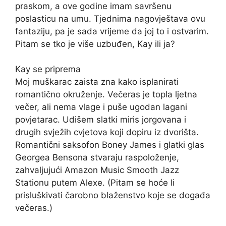
praskom, a ove godine imam savršenu
poslasticu na umu. Tjednima nagovještava ovu
fantaziju, pa je sada vrijeme da joj to i ostvarim.
Pitam se tko je više uzbuđen, Kay ili ja?
Kay se priprema
Moj muškarac zaista zna kako isplanirati
romantično okruženje. Večeras je topla ljetna
večer, ali nema vlage i puše ugodan lagani
povjetarac. Udišem slatki miris jorgovana i
drugih svježih cvjetova koji dopiru iz dvorišta.
Romantični saksofon Boney James i glatki glas
Georgea Bensona stvaraju raspoloženje,
zahvaljujući Amazon Music Smooth Jazz
Stationu putem Alexe. (Pitam se hoće li
prisluškivati ​​čarobno blaženstvo koje se događa
večeras.)