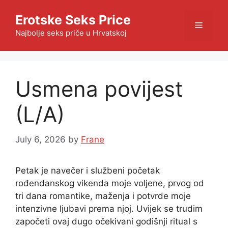
Skip
Erotske Seks Price
to
Menu
content
Najbolje seks priče u Hrvatskoj
Usmena povijest
(L/A)
July 6, 2026
by
Frane
Petak je navečer i službeni početak
rođendanskog vikenda moje voljene, prvog od
tri dana romantike, maženja i potvrde moje
intenzivne ljubavi prema njoj. Uvijek se trudim
započeti ovaj dugo očekivani godišnji ritual s