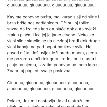
gluuuuuuu, gluuuuuuu, gluuuuuuu, gluuuuuuu.
Kay me ponovno pušta, moj kurac sjaji od sline i
brzo briše nos nadlanicom. Oči su joj toliko
suzne da izgleda kao da plače dok guta svježi
zrak u pluća. Lice joj je jarko crveno. Nekoliko
vlasi sline skupilo se na njezinoj bradi dok druge
vlasi kapaju na pod poput paukove svile. Ne
govori ništa. Još uvijek leži preda mnom, gleda
me pozorno u oči dok gura srednji prst u usta i
pljuje po njemu, a zatim ponovno po mom kurcu.
Znam taj pogled; sva je poslovna.
Gluuuuu, gluuuuuu, gluuuuuuu, gluuuuuuu,
gluuuuuuu, gluuuuuuu, gluuuuuuu, gluuuuuuu.
Polako, dok me nastavlja daviti u stražnjem
dijelu grla, osjećam kako joj se prst nježno