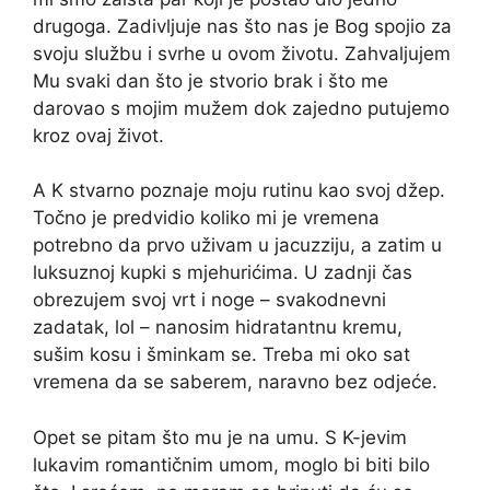
drugoga. Zadivljuje nas što nas je Bog spojio za
svoju službu i svrhe u ovom životu. Zahvaljujem
Mu svaki dan što je stvorio brak i što me
darovao s mojim mužem dok zajedno putujemo
kroz ovaj život.
A K stvarno poznaje moju rutinu kao svoj džep.
Točno je predvidio koliko mi je vremena
potrebno da prvo uživam u jacuzziju, a zatim u
luksuznoj kupki s mjehurićima. U zadnji čas
obrezujem svoj vrt i noge – svakodnevni
zadatak, lol – nanosim hidratantnu kremu,
sušim kosu i šminkam se. Treba mi oko sat
vremena da se saberem, naravno bez odjeće.
Opet se pitam što mu je na umu. S K-jevim
lukavim romantičnim umom, moglo bi biti bilo