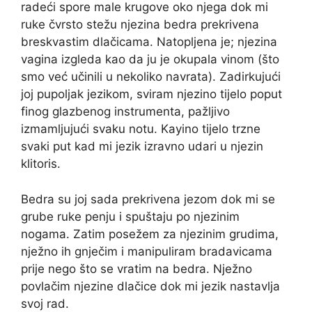
radeći spore male krugove oko njega dok mi
ruke čvrsto stežu njezina bedra prekrivena
breskvastim dlačicama. Natopljena je; njezina
vagina izgleda kao da ju je okupala vinom (što
smo već učinili u nekoliko navrata). Zadirkujući
joj pupoljak jezikom, sviram njezino tijelo poput
finog glazbenog instrumenta, pažljivo
izmamljujući svaku notu. Kayino tijelo trzne
svaki put kad mi jezik izravno udari u njezin
klitoris.
Bedra su joj sada prekrivena jezom dok mi se
grube ruke penju i spuštaju po njezinim
nogama. Zatim posežem za njezinim grudima,
nježno ih gnječim i manipuliram bradavicama
prije nego što se vratim na bedra. Nježno
povlačim njezine dlačice dok mi jezik nastavlja
svoj rad.