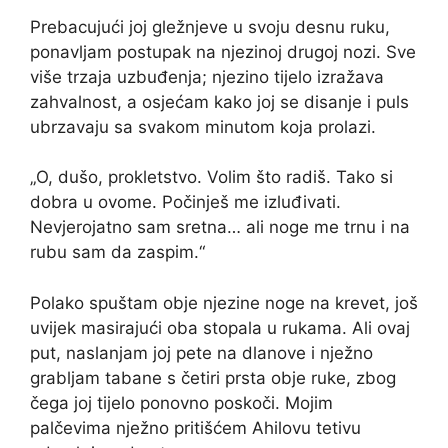
Prebacujući joj gležnjeve u svoju desnu ruku,
ponavljam postupak na njezinoj drugoj nozi. Sve
više trzaja uzbuđenja; njezino tijelo izražava
zahvalnost, a osjećam kako joj se disanje i puls
ubrzavaju sa svakom minutom koja prolazi.
„O, dušo, prokletstvo. Volim što radiš. Tako si
dobra u ovome. Počinješ me izluđivati.
Nevjerojatno sam sretna… ali noge me trnu i na
rubu sam da zaspim.“
Polako spuštam obje njezine noge na krevet, još
uvijek masirajući oba stopala u rukama. Ali ovaj
put, naslanjam joj pete na dlanove i nježno
grabljam tabane s četiri prsta obje ruke, zbog
čega joj tijelo ponovno poskoči. Mojim
palčevima nježno pritišćem Ahilovu tetivu