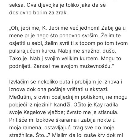
seksa. Ova djevojka je toliko jaka da se
doslovno borim za zrak.
„Oh, jebi me, K. Jebi me već jednom! Zabij ga u
mene prije nego što ponovno svršim. Želim te
osjetiti u sebi, želim svršiti s tobom po tom tvom
pulsirajućem kurcu. Nabij me snažno, dušo.
Tako je. Nabij svojim velikim kurcem. Mogu to
podnijeti. Zanosi me svojom muževnošću.“
Izvlačim se nekoliko puta i probijam je iznova i
iznova dok ona počinje vrištati u ekstazi.
Međutim, s ovim posljednjim potiskom, ne mogu
pobjeći iz njezinih kandži. Očito je Kay radila
svoje Kegelove vježbe; čvrsto me je stisnula.
Pritišće mi bokove škarama i zabija nokte u
moja ramena, ostavljajući trag sve do moje
stražnjice. Što…? Mislim da joj puše krv dok mi