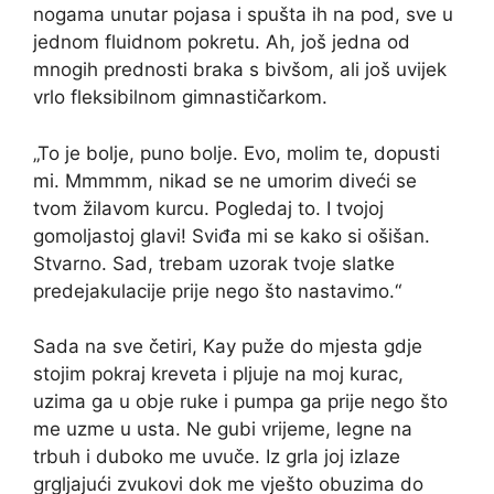
nogama unutar pojasa i spušta ih na pod, sve u
jednom fluidnom pokretu. Ah, još jedna od
mnogih prednosti braka s bivšom, ali još uvijek
vrlo fleksibilnom gimnastičarkom.
„To je bolje, puno bolje. Evo, molim te, dopusti
mi. Mmmmm, nikad se ne umorim diveći se
tvom žilavom kurcu. Pogledaj to. I tvojoj
gomoljastoj glavi! Sviđa mi se kako si ošišan.
Stvarno. Sad, trebam uzorak tvoje slatke
predejakulacije prije nego što nastavimo.“
Sada na sve četiri, Kay puže do mjesta gdje
stojim pokraj kreveta i pljuje na moj kurac,
uzima ga u obje ruke i pumpa ga prije nego što
me uzme u usta. Ne gubi vrijeme, legne na
trbuh i duboko me uvuče. Iz grla joj izlaze
grgljajući zvukovi dok me vješto obuzima do