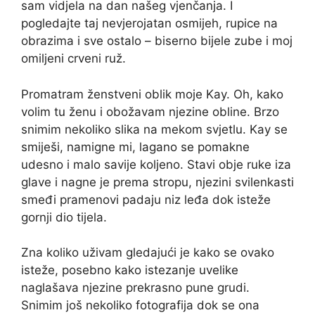
sam vidjela na dan našeg vjenčanja. I
pogledajte taj nevjerojatan osmijeh, rupice na
obrazima i sve ostalo – biserno bijele zube i moj
omiljeni crveni ruž.
Promatram ženstveni oblik moje Kay. Oh, kako
volim tu ženu i obožavam njezine obline. Brzo
snimim nekoliko slika na mekom svjetlu. Kay se
smiješi, namigne mi, lagano se pomakne
udesno i malo savije koljeno. Stavi obje ruke iza
glave i nagne je prema stropu, njezini svilenkasti
smeđi pramenovi padaju niz leđa dok isteže
gornji dio tijela.
Zna koliko uživam gledajući je kako se ovako
isteže, posebno kako istezanje uvelike
naglašava njezine prekrasno pune grudi.
Snimim još nekoliko fotografija dok se ona