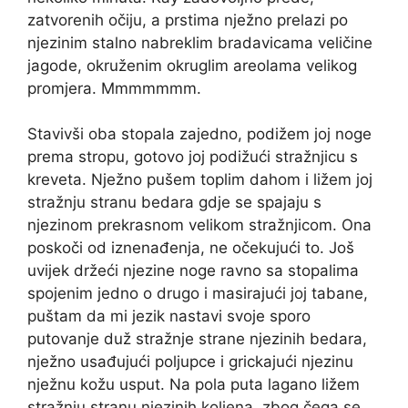
zatvorenih očiju, a prstima nježno prelazi po
njezinim stalno nabreklim bradavicama veličine
jagode, okruženim okruglim areolama velikog
promjera. Mmmmmmm.
Stavivši oba stopala zajedno, podižem joj noge
prema stropu, gotovo joj podižući stražnjicu s
kreveta. Nježno pušem toplim dahom i ližem joj
stražnju stranu bedara gdje se spajaju s
njezinom prekrasnom velikom stražnjicom. Ona
poskoči od iznenađenja, ne očekujući to. Još
uvijek držeći njezine noge ravno sa stopalima
spojenim jedno o drugo i masirajući joj tabane,
puštam da mi jezik nastavi svoje sporo
putovanje duž stražnje strane njezinih bedara,
nježno usađujući poljupce i grickajući njezinu
nježnu kožu usput. Na pola puta lagano ližem
stražnju stranu njezinih koljena, zbog čega se