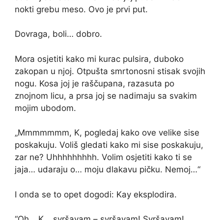
nokti grebu meso. Ovo je prvi put.
Dovraga, boli… dobro.
Mora osjetiti kako mi kurac pulsira, duboko
zakopan u njoj. Otpušta smrtonosni stisak svojih
nogu. Kosa joj je raščupana, razasuta po
znojnom licu, a prsa joj se nadimaju sa svakim
mojim ubodom.
„Mmmmmmm, K, pogledaj kako ove velike sise
poskakuju. Voliš gledati kako mi sise poskakuju,
zar ne? Uhhhhhhhhh. Volim osjetiti kako ti se
jaja… udaraju o… moju dlakavu pičku. Nemoj…“
I onda se to opet dogodi: Kay eksplodira.
“Oh… K… svršavam – svršavam! Svršavam!