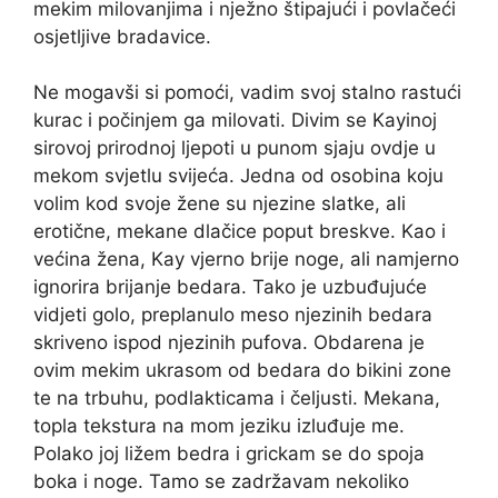
mekim milovanjima i nježno štipajući i povlačeći
osjetljive bradavice.
Ne mogavši ​​si pomoći, vadim svoj stalno rastući
kurac i počinjem ga milovati. Divim se Kayinoj
sirovoj prirodnoj ljepoti u punom sjaju ovdje u
mekom svjetlu svijeća. Jedna od osobina koju
volim kod svoje žene su njezine slatke, ali
erotične, mekane dlačice poput breskve. Kao i
većina žena, Kay vjerno brije noge, ali namjerno
ignorira brijanje bedara. Tako je uzbuđujuće
vidjeti golo, preplanulo meso njezinih bedara
skriveno ispod njezinih pufova. Obdarena je
ovim mekim ukrasom od bedara do bikini zone
te na trbuhu, podlakticama i čeljusti. Mekana,
topla tekstura na mom jeziku izluđuje me.
Polako joj ližem bedra i grickam se do spoja
boka i noge. Tamo se zadržavam nekoliko