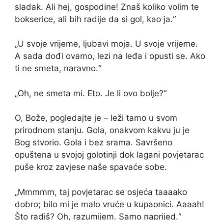
sladak. Ali hej, gospodine! Znaš koliko volim te
bokserice, ali bih radije da si gol, kao ja.“
„U svoje vrijeme, ljubavi moja. U svoje vrijeme.
A sada dođi ovamo, lezi na leđa i opusti se. Ako
ti ne smeta, naravno.“
„Oh, ne smeta mi. Eto. Je li ovo bolje?“
O, Bože, pogledajte je – leži tamo u svom
prirodnom stanju. Gola, onakvom kakvu ju je
Bog stvorio. Gola i bez srama. Savršeno
opuštena u svojoj golotinji dok lagani povjetarac
puše kroz zavjese naše spavaće sobe.
„Mmmmm, taj povjetarac se osjeća taaaako
dobro; bilo mi je malo vruće u kupaonici. Aaaah!
Što radiš? Oh, razumijem. Samo naprijed.“