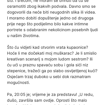
što. I srećom, ne moram se brinuti da ću se
osramotiti zbog ikakvih podvala. Davno smo se
dogovorili da neće biti neugodnih slika ili videa.
I moramo dobiti dopuštenje jedno od drugoga
prije nego što podijelimo bilo kakve intimne
portrete s odabranim nekolicinom posebnih ljudi
u našim životima.
Što ću vidjeti kad otvorim vrata kupaonice?
Hoće li me dočekati moj muškarac? Je li smislio
kreativan scenarij s mojom ludom sestrom? Ili
ću ući u praznu spavaću sobu i gola sići niz
stepenice, tražeći ga po slabo osvijetljenoj kući?
Osjećam trzaj duboko u sebi dok razmatram
mogućnosti.
Pa, 20:05 je; vrijeme je za predstavu! „U redu,
dušo, završila sam ovdje. Oprosti što malo