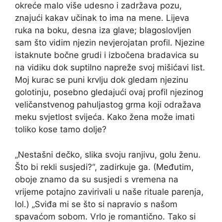
okreće malo više udesno i zadržava pozu,
znajući kakav učinak to ima na mene. Lijeva
ruka na boku, desna iza glave; blagoslovljen
sam što vidim njezin nevjerojatan profil. Njezine
istaknute bočne grudi i izbočena bradavica su
na vidiku dok suptilno napreže svoj mišićavi list.
Moj kurac se puni krvlju dok gledam njezinu
golotinju, posebno gledajući ovaj profil njezinog
veličanstvenog pahuljastog grma koji odražava
meku svjetlost svijeća. Kako žena može imati
toliko kose tamo dolje?
„Nestašni dečko, slika svoju ranjivu, golu ženu.
Što bi rekli susjedi?“, zadirkuje ga. (Međutim,
oboje znamo da su susjedi s vremena na
vrijeme potajno zavirivali u naše rituale parenja,
lol.) „Sviđa mi se što si napravio s našom
spavaćom sobom. Vrlo je romantično. Tako si