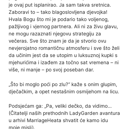
je ovaj put isplanirao. Ja sam takva sretnica.
Zaboravi to – tako blagoslovljena djevojka!
Hvala Bogu što mi je podario tako voljenog,
pažljivog i vjernog partnera. Ali ni za živu glavu,
ne mogu razaznati njegovu strategiju za
večeras. Sve što znam je da je stvorio ovu
nevjerojatno romantičnu atmosferu i sve što želi
da učinim jest da se utopim u luksuznoj kupki s
mjehurićima i izađem za točno sat vremena – ni
više, ni manje – po svoj poseban dar.
„Što bi moglo poći po zlu?“ kaže s onim glupim,
dječačkim, a opet nestašnim osmijehom na licu.
Podsjećam ga: „Pa, veliki dečko, da vidimo…
(Čitatelji naših prethodnih LadyGarden avantura
u arhivi MarriageHeata shvatit će kamo idu
moje misli).