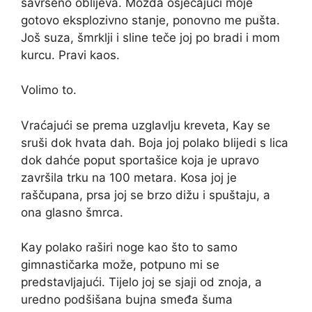
savršeno oblijeva. Možda osjećajući moje
gotovo eksplozivno stanje, ponovno me pušta.
Još suza, šmrklji i sline teče joj po bradi i mom
kurcu. Pravi kaos.
Volimo to.
Vraćajući se prema uzglavlju kreveta, Kay se
sruši dok hvata dah. Boja joj polako blijedi s lica
dok dahće poput sportašice koja je upravo
završila trku na 100 metara. Kosa joj je
raščupana, prsa joj se brzo dižu i spuštaju, a
ona glasno šmrca.
Kay polako raširi noge kao što to samo
gimnastičarka može, potpuno mi se
predstavljajući. Tijelo joj se sjaji od znoja, a
uredno podšišana bujna smeđa šuma