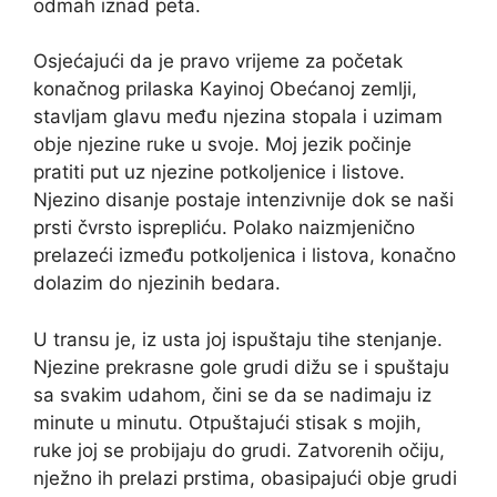
odmah iznad peta.
Osjećajući da je pravo vrijeme za početak
konačnog prilaska Kayinoj Obećanoj zemlji,
stavljam glavu među njezina stopala i uzimam
obje njezine ruke u svoje. Moj jezik počinje
pratiti put uz njezine potkoljenice i listove.
Njezino disanje postaje intenzivnije dok se naši
prsti čvrsto isprepliću. Polako naizmjenično
prelazeći između potkoljenica i listova, konačno
dolazim do njezinih bedara.
U transu je, iz usta joj ispuštaju tihe stenjanje.
Njezine prekrasne gole grudi dižu se i spuštaju
sa svakim udahom, čini se da se nadimaju iz
minute u minutu. Otpuštajući stisak s mojih,
ruke joj se probijaju do grudi. Zatvorenih očiju,
nježno ih prelazi prstima, obasipajući obje grudi