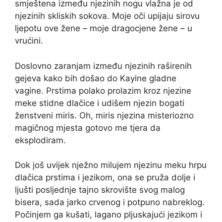
smještena između njezinih nogu vlažna je od
njezinih skliskih sokova. Moje oči upijaju sirovu
ljepotu ove žene – moje dragocjene žene – u
vrućini.
Doslovno zaranjam između njezinih raširenih
gejeva kako bih došao do Kayine gladne
vagine. Prstima polako prolazim kroz njezine
meke stidne dlačice i udišem njezin bogati
ženstveni miris. Oh, miris njezina misteriozno
magičnog mjesta gotovo me tjera da
eksplodiram.
Dok još uvijek nježno milujem njezinu meku hrpu
dlačica prstima i jezikom, ona se pruža dolje i
ljušti posljednje tajno skrovište svog malog
bisera, sada jarko crvenog i potpuno nabreklog.
Počinjem ga kušati, lagano pljuskajući jezikom i