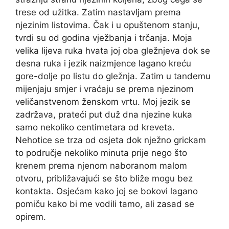
trese od užitka. Zatim nastavljam prema
njezinim listovima. Čak i u opuštenom stanju,
tvrdi su od godina vježbanja i trčanja. Moja
velika lijeva ruka hvata joj oba gležnjeva dok se
desna ruka i jezik naizmjence lagano kreću
gore-dolje po listu do gležnja. Zatim u tandemu
mijenjaju smjer i vraćaju se prema njezinom
veličanstvenom ženskom vrtu. Moj jezik se
zadržava, prateći put duž dna njezine kuka
samo nekoliko centimetara od kreveta.
Nehotice se trza od osjeta dok nježno grickam
to područje nekoliko minuta prije nego što
krenem prema njenom naboranom malom
otvoru, približavajući se što bliže mogu bez
kontakta. Osjećam kako joj se bokovi lagano
pomiču kako bi me vodili tamo, ali zasad se
opirem.