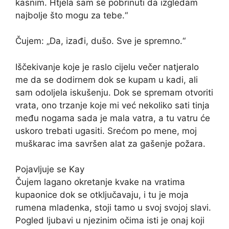
kasnim. Htjela sam se pobrinuti da izgledam
najbolje što mogu za tebe.“
Čujem: „Da, izađi, dušo. Sve je spremno.“
Iščekivanje koje je raslo cijelu večer natjeralo
me da se dodirnem dok se kupam u kadi, ali
sam odoljela iskušenju. Dok se spremam otvoriti
vrata, ono trzanje koje mi već nekoliko sati tinja
među nogama sada je mala vatra, a tu vatru će
uskoro trebati ugasiti. Srećom po mene, moj
muškarac ima savršen alat za gašenje požara.
Pojavljuje se Kay
Čujem lagano okretanje kvake na vratima
kupaonice dok se otključavaju, i tu je moja
rumena mladenka, stoji tamo u svoj svojoj slavi.
Pogled ljubavi u njezinim očima isti je onaj koji