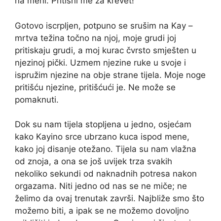
na meni. Pritisni me za krevet!“
Gotovo iscrpljen, potpuno se srušim na Kay –
mrtva težina točno na njoj, moje grudi joj
pritiskaju grudi, a moj kurac čvrsto smješten u
njezinoj pički. Uzmem njezine ruke u svoje i
ispružim njezine na obje strane tijela. Moje noge
pritišću njezine, pritišćući je. Ne može se
pomaknuti.
Dok su nam tijela stopljena u jedno, osjećam
kako Kayino srce ubrzano kuca ispod mene,
kako joj disanje otežano. Tijela su nam vlažna
od znoja, a ona se još uvijek trza svakih
nekoliko sekundi od naknadnih potresa nakon
orgazama. Niti jedno od nas se ne miče; ne
želimo da ovaj trenutak završi. Najbliže smo što
možemo biti, a ipak se ne možemo dovoljno