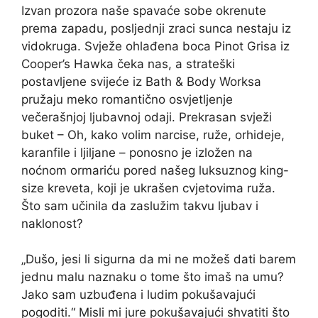
Izvan prozora naše spavaće sobe okrenute
prema zapadu, posljednji zraci sunca nestaju iz
vidokruga. Svježe ohlađena boca Pinot Grisa iz
Cooper’s Hawka čeka nas, a strateški
postavljene svijeće iz Bath & Body Worksa
pružaju meko romantično osvjetljenje
večerašnjoj ljubavnoj odaji. Prekrasan svježi
buket – Oh, kako volim narcise, ruže, orhideje,
karanfile i ljiljane – ponosno je izložen na
noćnom ormariću pored našeg luksuznog king-
size kreveta, koji je ukrašen cvjetovima ruža.
Što sam učinila da zaslužim takvu ljubav i
naklonost?
„Dušo, jesi li sigurna da mi ne možeš dati barem
jednu malu naznaku o tome što imaš na umu?
Jako sam uzbuđena i ludim pokušavajući
pogoditi.“ Misli mi jure pokušavajući shvatiti što