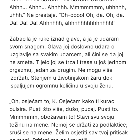
Ahhh… Ahhh… Ahhhhh. Mmmmmmm, uhhhhh,
uhhh.” Ne prestaje. “Oh-oooo! Oh, da. Oh, da.
Da! Da! Da! Ahhhhhh, ahhhhhhhhhhhhhh!”
Zabacila je ruke iznad glave, a ja je udaram
svom snagom. Glava joj doslovno udara o
uzglavlje sa svakim udarcem, ali čini se da joj
ne smeta. Tijelo joj se trza i trese u još jednom
orgazmu, jedan za drugim. Ne mogu više
izdržati. Stenjem u životinjskom žaru dok
ispaljujem ogromnu količinu u svoju ženu.
„Oh, osjećam to, K. Osjećam kako ti kurac
pulsira. Pusti što više, dušo, pucaj. Pusti to.
Mmmmmm, obožavam to! Stavi svu svoju
težinu na mene. Nemoj se držati za podlaktice;
sruši se na mene. Želim osjetiti sav tvoj pritisak