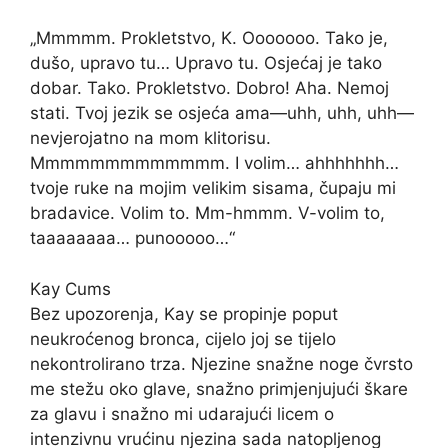
„Mmmmm. Prokletstvo, K. Ooooooo. Tako je,
dušo, upravo tu… Upravo tu. Osjećaj je tako
dobar. Tako. Prokletstvo. Dobro! Aha. Nemoj
stati. Tvoj jezik se osjeća ama—uhh, uhh, uhh—
nevjerojatno na mom klitorisu.
Mmmmmmmmmmmmm. I volim… ahhhhhhh…
tvoje ruke na mojim velikim sisama, čupaju mi ​​
bradavice. Volim to. Mm-hmmm. V-volim to,
taaaaaaaa… punooooo…“
Kay Cums
Bez upozorenja, Kay se propinje poput
neukroćenog bronca, cijelo joj se tijelo
nekontrolirano trza. Njezine snažne noge čvrsto
me stežu oko glave, snažno primjenjujući škare
za glavu i snažno mi udarajući licem o
intenzivnu vrućinu njezina sada natopljenog