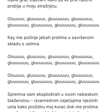
probija u moju stražnjicu.
Gluuuuu, gluuuuuu, gluuuuuuu, gluuuuuuu,
gluuuuuuu, gluuuuuuu, gluuuuuuu, gluuuuuuu.
Kay me počinje jebati prstima u savršenom
skladu s ustima.
Gluuuuu, gluuuuuu, gluuuuuuu, gluuuuuuu,
gluuuuuuu, gluuuuuuu, gluuuuuuu, gluuuuuuu.
Gluuuuu, gluuuuuu, gluuuuuuu, gluuuuuuu,
gluuuuuuu, gluuuuuuu, gluuuuuuu, gluuuuuuu.
Spremna sam eksplodirati u ovom nebeskom
blaženstvu – izvanrednim osjećajima njezinih
usta kako proždiru moj kurac dok me prstima