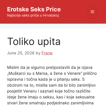
Skip
Erotske Seks Price
to
Menu
content
Najbolje seks priče u Hrvatskoj
Toliko upita
June 25, 2026
by
Frane
Mislim da je sigurno pretpostaviti da je izjava
„Muškarci su s Marsa, a žene s Venere“ prilično
ispravna i točna kada je u pitanju seks. S
obzirom na to, mislila sam da bi bilo zanimljivo
posjetiti Veneru i saznati koje točno različite
ideje žene imaju o seksu, kao i koje seksualne
stvari žene smatraju podjednako zanimljivima