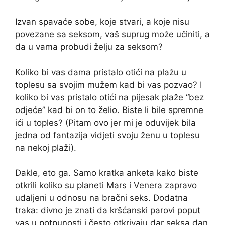
Izvan spavaće sobe, koje stvari, a koje nisu
povezane sa seksom, vaš suprug može učiniti, a
da u vama probudi želju za seksom?
Koliko bi vas dama pristalo otići na plažu u
toplesu sa svojim mužem kad bi vas pozvao? I
koliko bi vas pristalo otići na pijesak plaže “bez
odjeće” kad bi on to želio. Biste li bile spremne
ići u toples? (Pitam ovo jer mi je oduvijek bila
jedna od fantazija vidjeti svoju ženu u toplesu
na nekoj plaži).
Dakle, eto ga. Samo kratka anketa kako biste
otkrili koliko su planeti Mars i Venera zapravo
udaljeni u odnosu na bračni seks. Dodatna
traka: divno je znati da kršćanski parovi poput
vas u potpunosti i često otkrivaju dar seksa dan