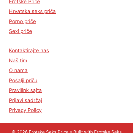
Erotske Priče
Hrvatska seks priča
Porno priče
Sexi priče
Kontaktirajte nas
Naš tim
O nama
Pošalji priču
Pravilink sajta
Prijavi sadržaj
Privacy Policy
© 2026 Erotske Seks Price
• Built with
Erotske Seks