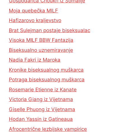
Gospodarica Choukri iz Somalije
Moja quebečka MILF
Hafizarovo kraljevstvo
Brat Sulejman postaje biseksualac
Visoka MILF BBW Fantazija
Biseksualno uznemiravanje
Nadia Fakri iz Maroka
Kronike biseksualnog muškarca
Potraga biseksualnog muškarca
Rosemarie Etienne iz Kanate
Victoria Giang iz Vijetnama
Giselle Phuong iz Vijetnama
Hodan Yassin iz Gatineaua
Afrocentrične lezbijske vampirice