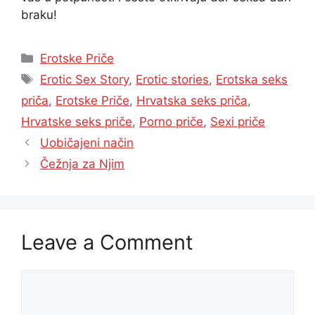
braku!
Categories
Erotske Priče
Tags
Erotic Sex Story
,
Erotic stories
,
Erotska seks
priča
,
Erotske Priče
,
Hrvatska seks priča
,
Hrvatske seks priče
,
Porno priče
,
Sexi priče
Uobičajeni način
Čežnja za Njim
Leave a Comment
Comment