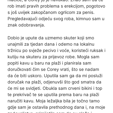
rob imati pravih problema s erekcijom, pogotovo
s još uvijek zakopčanom ogrlicom za penis.
Pregledavajući odjeću svog roba, kimnuo sam u
znak odobravanja.
Dobio je upute da uzmemo skuter koji smo
unajmili za tjedan dana i odemo na lokalnu
tržnicu po svježe pecivo i voće, koristeći ruksak i
kutiju na skuteru za prijevoz robe. Mogla sam
popiti kavu u baru na plaži i planirala sam
doručkovati čim se Corey vrati, što se nadam
da će biti uskoro. Uputila sam ga da mi posluži
doručak na plaži, odjenuvši što god smatra da
će mi se svidjeti. Obukla sam crveni bikini i top
te prekrivač te se uputila prema baru na plaži
naručiti kavu. Moja ležaljka bila je točno tamo
gdje sam je ostavila prethodnog dana i, na moje