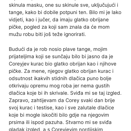
skinula masku, one su skinule sve, uključujući i
tange, kako bi dobile potpuni ten. Bilo mi je lako
vidjeti, kao i jučer, da imaju glatko obrijane
pičke, pogled za koji sam znala da će mom
mužu robu biti još teže ignorirati.
Budući da je rob nosio plave tange, mojim
prijateljima koji se sunčaju bilo bi jasno da je
Coreyjev kurac bio glatko obrijan kao i njihove
pičke. Za mene, njegov glatko obrijan kurac i
odsutnost ikakvih stidnih dlačica puno bolje
otkrivaju opremu mog roba jer nema gustih
dlačica koje bi ih skrivale. Sviđa mi se taj izgled.
Zapravo, zahtijevam da Corey svaki dan brije
svoj kurac i testise, kao i sve zalutale dlačice
koje bi mogle iskočiti bilo gdje na njegovim
prsima ili ispod pazuha. Stvarno mi se sviđa
gladak izgled, a s Coreyjevim nordijskim