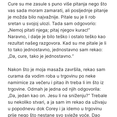
Cure su me zasule s puno više pitanja nego što
vas sada moram zamarati, ali posljednje pitanje
je možda bilo najvažnije. Pitale su je li rob
sretan u svojoj ulozi. Tada sam odgovorio:
„Nemoj pitati njega; pitaj njegov kurac!“
Naravno, i dalje je bilo teško i ostalo teško kao
rezultat našeg razgovora. Kad su me pitale je li
to tako jednostavno, jednostavno sam rekao:
„Da, cure, tako je jednostavno.“
Nakon što je moja masaža završila, rekao sam
curama da vodim roba u trgovinu po neke
namirnice za večeru i pitao ih treba li im što iz
trgovine. Odmah je jedna od njih odgovorila:
„Da, jedan kao on. Jesu li na sniženju?“ Trebale
su nekoliko stvari, a ja sam im rekao da uživaju
u popodnevu dok Corey i ja idemo u trgovinu
prije nego što nestane svo svježe voće. Dao