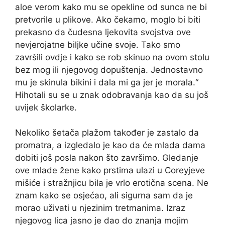
aloe verom kako mu se opekline od sunca ne bi
pretvorile u plikove. Ako čekamo, moglo bi biti
prekasno da čudesna ljekovita svojstva ove
nevjerojatne biljke učine svoje. Tako smo
završili ovdje i kako se rob skinuo na ovom stolu
bez mog ili njegovog dopuštenja. Jednostavno
mu je skinula bikini i dala mi ga jer je morala.“
Hihotali su se u znak odobravanja kao da su još
uvijek školarke.
Nekoliko šetača plažom također je zastalo da
promatra, a izgledalo je kao da će mlada dama
dobiti još posla nakon što završimo. Gledanje
ove mlade žene kako prstima ulazi u Coreyjeve
mišiće i stražnjicu bila je vrlo erotična scena. Ne
znam kako se osjećao, ali sigurna sam da je
morao uživati ​​u njezinim tretmanima. Izraz
njegovog lica jasno je dao do znanja mojim