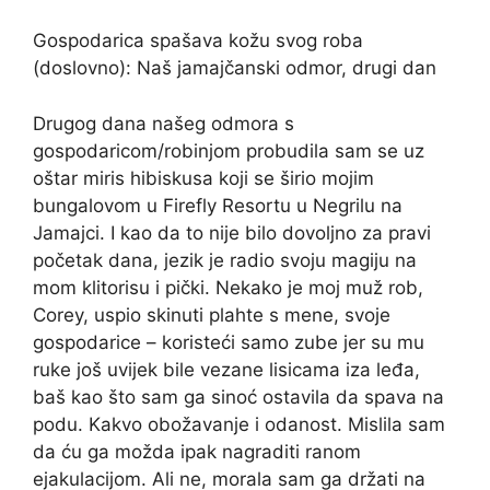
Gospodarica spašava kožu svog roba
(doslovno): Naš jamajčanski odmor, drugi dan
Drugog dana našeg odmora s
gospodaricom/robinjom probudila sam se uz
oštar miris hibiskusa koji se širio mojim
bungalovom u Firefly Resortu u Negrilu na
Jamajci. I kao da to nije bilo dovoljno za pravi
početak dana, jezik je radio svoju magiju na
mom klitorisu i pički. Nekako je moj muž rob,
Corey, uspio skinuti plahte s mene, svoje
gospodarice – koristeći samo zube jer su mu
ruke još uvijek bile vezane lisicama iza leđa,
baš kao što sam ga sinoć ostavila da spava na
podu. Kakvo obožavanje i odanost. Mislila sam
da ću ga možda ipak nagraditi ranom
ejakulacijom. Ali ne, morala sam ga držati na