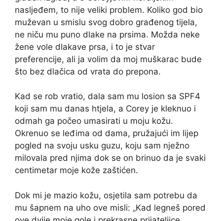
nasljeđem, to nije veliki problem. Koliko god bio
muževan u smislu svog dobro građenog tijela,
ne niču mu puno dlake na prsima. Možda neke
žene vole dlakave prsa, i to je stvar
preferencije, ali ja volim da moj muškarac bude
što bez dlačica od vrata do prepona.
Kad se rob vratio, dala sam mu losion sa SPF4
koji sam mu danas htjela, a Corey je kleknuo i
odmah ga počeo umasirati u moju kožu.
Okrenuo se leđima od dama, pružajući im lijep
pogled na svoju usku guzu, koju sam nježno
milovala pred njima dok se on brinuo da je svaki
centimetar moje kože zaštićen.
Dok mi je mazio kožu, osjetila sam potrebu da
mu šapnem na uho ove misli: „Kad legneš pored
ove dvije moje gole i prekrasne prijateljice,