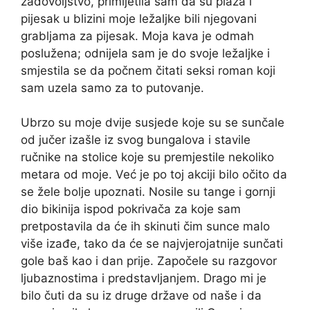
zadovoljstvo, primijetila sam da su plaža i
pijesak u blizini moje ležaljke bili njegovani
grabljama za pijesak. Moja kava je odmah
poslužena; odnijela sam je do svoje ležaljke i
smjestila se da počnem čitati seksi roman koji
sam uzela samo za to putovanje.
Ubrzo su moje dvije susjede koje su se sunčale
od jučer izašle iz svog bungalova i stavile
ručnike na stolice koje su premjestile nekoliko
metara od moje. Već je po toj akciji bilo očito da
se žele bolje upoznati. Nosile su tange i gornji
dio bikinija ispod pokrivača za koje sam
pretpostavila da će ih skinuti čim sunce malo
više izađe, tako da će se najvjerojatnije sunčati
gole baš kao i dan prije. Započele su razgovor
ljubaznostima i predstavljanjem. Drago mi je
bilo čuti da su iz druge države od naše i da