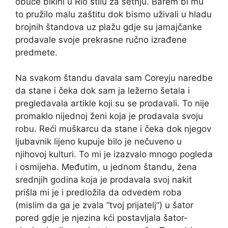
obuče bikini u Rio stilu za šetnju. Barem bi mu
to pružilo malu zaštitu dok bismo uživali u hladu
brojnih štandova uz plažu gdje su jamajčanke
prodavale svoje prekrasne ručno izrađene
predmete.
Na svakom štandu davala sam Coreyju naredbe
da stane i čeka dok sam ja ležerno šetala i
pregledavala artikle koji su se prodavali. To nije
promaklo nijednoj ženi koja je prodavala svoju
robu. Reći muškarcu da stane i čeka dok njegov
ljubavnik lijeno kupuje bilo je nečuveno u
njihovoj kulturi. To mi je izazvalo mnogo pogleda
i osmijeha. Međutim, u jednom štandu, žena
srednjih godina koja je prodavala svoj nakit
prišla mi je i predložila da odvedem roba
(mislim da ga je zvala “tvoj prijatelj”) u šator
pored gdje je njezina kći postavljala šator-