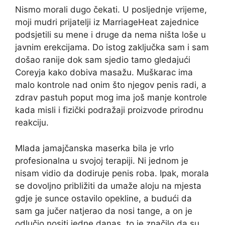
Nismo morali dugo čekati. U posljednje vrijeme,
moji mudri prijatelji iz MarriageHeat zajednice
podsjetili su mene i druge da nema ništa loše u
javnim erekcijama. Do istog zaključka sam i sam
došao ranije dok sam sjedio tamo gledajući
Coreyja kako dobiva masažu. Muškarac ima
malo kontrole nad onim što njegov penis radi, a
zdrav pastuh poput mog ima još manje kontrole
kada misli i fizički podražaji proizvode prirodnu
reakciju.
Mlada jamajčanska maserka bila je vrlo
profesionalna u svojoj terapiji. Ni jednom je
nisam vidio da dodiruje penis roba. Ipak, morala
se dovoljno približiti da umaže aloju na mjesta
gdje je sunce ostavilo opekline, a budući da
sam ga jučer natjerao da nosi tange, a on je
odlučio nositi jedne danas, to je značilo da su