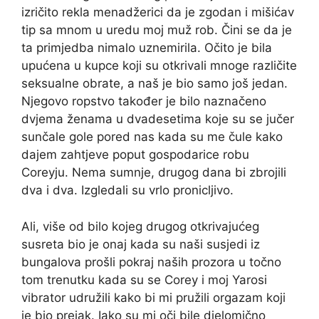
izričito rekla menadžerici da je zgodan i mišićav
tip sa mnom u uredu moj muž rob. Čini se da je
ta primjedba nimalo uznemirila. Očito je bila
upućena u kupce koji su otkrivali mnoge različite
seksualne obrate, a naš je bio samo još jedan.
Njegovo ropstvo također je bilo naznačeno
dvjema ženama u dvadesetima koje su se jučer
sunčale gole pored nas kada su me čule kako
dajem zahtjeve poput gospodarice robu
Coreyju. Nema sumnje, drugog dana bi zbrojili
dva i dva. Izgledali su vrlo pronicljivo.
Ali, više od bilo kojeg drugog otkrivajućeg
susreta bio je onaj kada su naši susjedi iz
bungalova prošli pokraj naših prozora u točno
tom trenutku kada su se Corey i moj Yarosi
vibrator udružili kako bi mi pružili orgazam koji
je bio prejak. Iako su mi oči bile djelomično