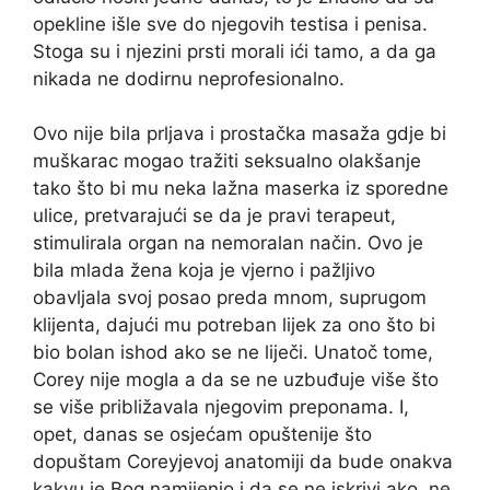
opekline išle sve do njegovih testisa i penisa.
Stoga su i njezini prsti morali ići tamo, a da ga
nikada ne dodirnu neprofesionalno.
Ovo nije bila prljava i prostačka masaža gdje bi
muškarac mogao tražiti seksualno olakšanje
tako što bi mu neka lažna maserka iz sporedne
ulice, pretvarajući se da je pravi terapeut,
stimulirala organ na nemoralan način. Ovo je
bila mlada žena koja je vjerno i pažljivo
obavljala svoj posao preda mnom, suprugom
klijenta, dajući mu potreban lijek za ono što bi
bio bolan ishod ako se ne liječi. Unatoč tome,
Corey nije mogla a da se ne uzbuđuje više što
se više približavala njegovim preponama. I,
opet, danas se osjećam opuštenije što
dopuštam Coreyjevoj anatomiji da bude onakva
kakvu je Bog namijenio i da se ne iskrivi ako, ne