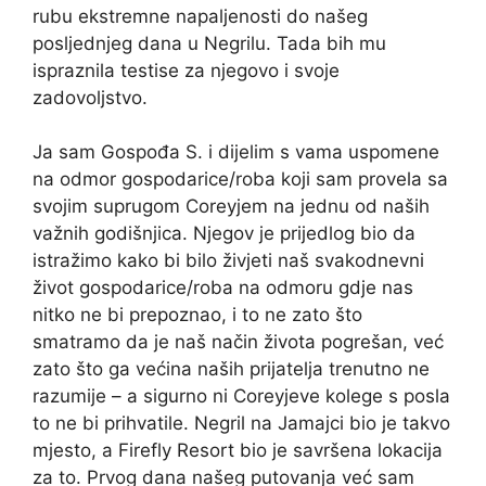
rubu ekstremne napaljenosti do našeg
posljednjeg dana u Negrilu. Tada bih mu
ispraznila testise za njegovo i svoje
zadovoljstvo.
Ja sam Gospođa S. i dijelim s vama uspomene
na odmor gospodarice/roba koji sam provela sa
svojim suprugom Coreyjem na jednu od naših
važnih godišnjica. Njegov je prijedlog bio da
istražimo kako bi bilo živjeti naš svakodnevni
život gospodarice/roba na odmoru gdje nas
nitko ne bi prepoznao, i to ne zato što
smatramo da je naš način života pogrešan, već
zato što ga većina naših prijatelja trenutno ne
razumije – a sigurno ni Coreyjeve kolege s posla
to ne bi prihvatile. Negril na Jamajci bio je takvo
mjesto, a Firefly Resort bio je savršena lokacija
za to. Prvog dana našeg putovanja već sam