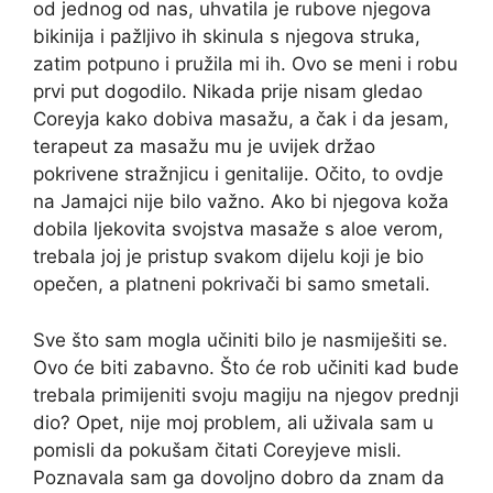
od jednog od nas, uhvatila je rubove njegova
bikinija i pažljivo ih skinula s njegova struka,
zatim potpuno i pružila mi ih. Ovo se meni i robu
prvi put dogodilo. Nikada prije nisam gledao
Coreyja kako dobiva masažu, a čak i da jesam,
terapeut za masažu mu je uvijek držao
pokrivene stražnjicu i genitalije. Očito, to ovdje
na Jamajci nije bilo važno. Ako bi njegova koža
dobila ljekovita svojstva masaže s aloe verom,
trebala joj je pristup svakom dijelu koji je bio
opečen, a platneni pokrivači bi samo smetali.
Sve što sam mogla učiniti bilo je nasmiješiti se.
Ovo će biti zabavno. Što će rob učiniti kad bude
trebala primijeniti svoju magiju na njegov prednji
dio? Opet, nije moj problem, ali uživala sam u
pomisli da pokušam čitati Coreyjeve misli.
Poznavala sam ga dovoljno dobro da znam da