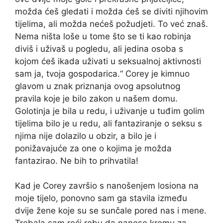
možda ćeš gledati i možda ćeš se diviti njihovim
tijelima, ali možda nećeš požudjeti. To već znaš.
Nema ništa loše u tome što se ti kao robinja
diviš i uživaš u pogledu, ali jedina osoba s
kojom ćeš ikada uživati ​​u seksualnoj aktivnosti
sam ja, tvoja gospodarica.“ Corey je kimnuo
glavom u znak priznanja ovog apsolutnog
pravila koje je bilo zakon u našem domu.
Golotinja je bila u redu, i uživanje u tuđim golim
tijelima bilo je u redu, ali fantaziranje o seksu s
njima nije dolazilo u obzir, a bilo je i
ponižavajuće za one o kojima je možda
fantazirao. Ne bih to prihvatila!
Kad je Corey završio s nanošenjem losiona na
moje tijelo, ponovno sam ga stavila između
dvije žene koje su se sunčale pored nas i mene.