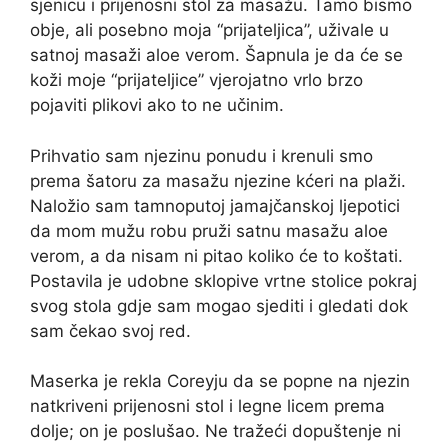
sjenicu i prijenosni stol za masažu. Tamo bismo
obje, ali posebno moja “prijateljica”, uživale u
satnoj masaži aloe verom. Šapnula je da će se
koži moje “prijateljice” vjerojatno vrlo brzo
pojaviti plikovi ako to ne učinim.
Prihvatio sam njezinu ponudu i krenuli smo
prema šatoru za masažu njezine kćeri na plaži.
Naložio sam tamnoputoj jamajčanskoj ljepotici
da mom mužu robu pruži satnu masažu aloe
verom, a da nisam ni pitao koliko će to koštati.
Postavila je udobne sklopive vrtne stolice pokraj
svog stola gdje sam mogao sjediti i gledati dok
sam čekao svoj red.
Maserka je rekla Coreyju da se popne na njezin
natkriveni prijenosni stol i legne licem prema
dolje; on je poslušao. Ne tražeći dopuštenje ni