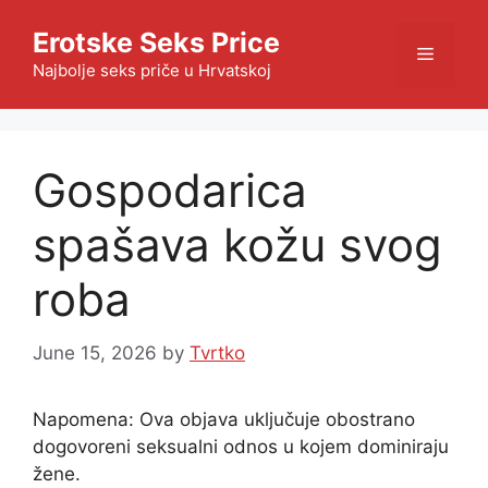
Skip
Erotske Seks Price
to
Menu
content
Najbolje seks priče u Hrvatskoj
Gospodarica
spašava kožu svog
roba
June 15, 2026
by
Tvrtko
Napomena: Ova objava uključuje obostrano
dogovoreni seksualni odnos u kojem dominiraju
žene.