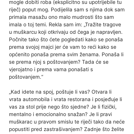
mogle dobiti roba (eksplicitno su upotrijebile tu
riječ) poput mog. Podijelila sam s njima dok sam
primala masažu ono malo mudrosti što sam
imala o toj temi. Rekla sam im: „Tražite tragove
u muškarcu koji otkrivaju od čega je napravljen.
Počnite tako što ćete pogledati kako se ponaša
prema svojoj majci jer će vam to reći kako se
općenito ponaša prema svim ženama. Ponaša li
se prema njoj s poštovanjem? Tada će se
vjerojatno i prema vama ponašati s
poštovanjem.“
„Kad idete na spoj, poštuje li vas? Otvara li
vrata automobila i vrata restorana i posjeđuje li
vas za stol prije nego što sjedne? Je li fizički,
mentalno i emocionalno snažan? Je li pravi
muškarac u pravom smislu te riječi tako da neće
popustiti pred zastrašivanjem? Zadnje što želite