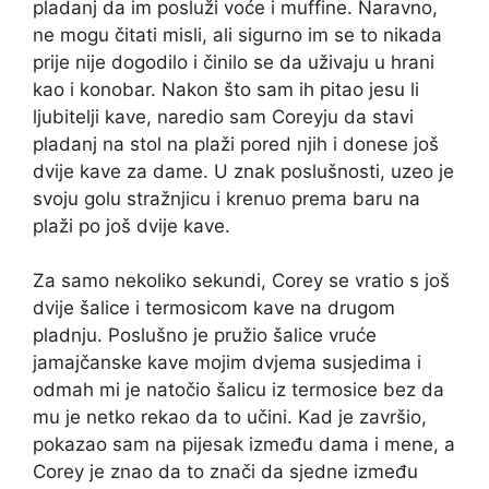
pladanj da im posluži voće i muffine. Naravno,
ne mogu čitati misli, ali sigurno im se to nikada
prije nije dogodilo i činilo se da uživaju u hrani
kao i konobar. Nakon što sam ih pitao jesu li
ljubitelji kave, naredio sam Coreyju da stavi
pladanj na stol na plaži pored njih i donese još
dvije kave za dame. U znak poslušnosti, uzeo je
svoju golu stražnjicu i krenuo prema baru na
plaži po još dvije kave.
Za samo nekoliko sekundi, Corey se vratio s još
dvije šalice i termosicom kave na drugom
pladnju. Poslušno je pružio šalice vruće
jamajčanske kave mojim dvjema susjedima i
odmah mi je natočio šalicu iz termosice bez da
mu je netko rekao da to učini. Kad je završio,
pokazao sam na pijesak između dama i mene, a
Corey je znao da to znači da sjedne između