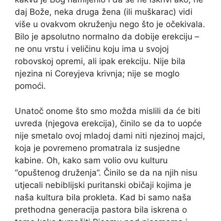
daj Bože, neka druga žena (ili muškarac) vidi
više u ovakvom okruženju nego što je očekivala.
Bilo je apsolutno normalno da dobije erekciju –
ne onu vrstu i veličinu koju ima u svojoj
robovskoj opremi, ali ipak erekciju. Nije bila
njezina ni Coreyjeva krivnja; nije se moglo
pomoći.
Unatoč onome što smo možda mislili da će biti
uvreda (njegova erekcija), činilo se da to uopće
nije smetalo ovoj mladoj dami niti njezinoj majci,
koja je povremeno promatrala iz susjedne
kabine. Oh, kako sam volio ovu kulturu
“opuštenog druženja”. Činilo se da na njih nisu
utjecali nebiblijski puritanski običaji kojima je
naša kultura bila prokleta. Kad bi samo naša
prethodna generacija pastora bila iskrena o