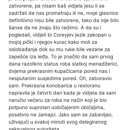
zatvorene, pa nisam baš vidjela jesu li se
zadržali da nas promatraju ili ne, moje glasnice
definitivno nisu bile zatvorene, tako da nije bilo
šanse da ne znaju što radimo. A da su i
pogledali, vidjeli bi Coreyjev jezik zakopan u
mojoj pički i njegov kurac kako moli za
oslobađanje dok su mu ruke bile vezane za
zapešće iza leđa. To je značilo da sam prvog
dana razotkrio status roba slatkoj menadžerici,
dvjema prekrasnim kupačicama pored nas i
nesputanim susjedima pored. Oh, zaboravio
sam. Prekrasna konobarica u restoranu
napravila je četvrti dan kada je vidjela da sam
naručio večeru za roba na način koji je bio
potpuno suprotan uobičajenim običajima,
posebno na Jamajci. Jako sam se zabavljao,
uživajući u svakoj minuti svog delegiranog
seksualnog autoriteta.