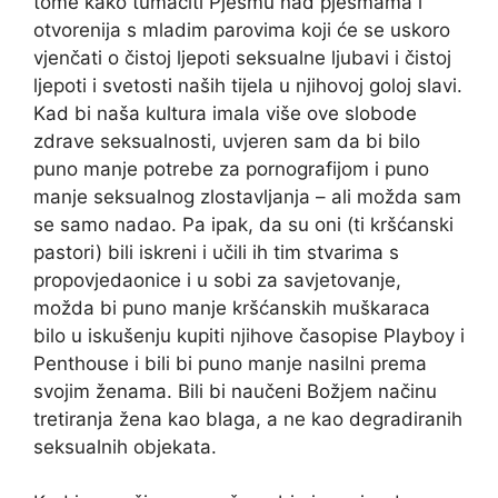
tome kako tumačiti Pjesmu nad pjesmama i
otvorenija s mladim parovima koji će se uskoro
vjenčati o čistoj ljepoti seksualne ljubavi i čistoj
ljepoti i svetosti naših tijela u njihovoj goloj slavi.
Kad bi naša kultura imala više ove slobode
zdrave seksualnosti, uvjeren sam da bi bilo
puno manje potrebe za pornografijom i puno
manje seksualnog zlostavljanja – ali možda sam
se samo nadao. Pa ipak, da su oni (ti kršćanski
pastori) bili iskreni i učili ih tim stvarima s
propovjedaonice i u sobi za savjetovanje,
možda bi puno manje kršćanskih muškaraca
bilo u iskušenju kupiti njihove časopise Playboy i
Penthouse i bili bi puno manje nasilni prema
svojim ženama. Bili bi naučeni Božjem načinu
tretiranja žena kao blaga, a ne kao degradiranih
seksualnih objekata.