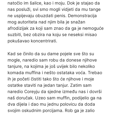
natočio im šalice, kao i moju. Dok je stajao da
nas posluži, svi smo mogli vidjeti da mu tange
ne uspijevaju obuzdati penis. Demonstracija
mog autoriteta nad njim bila je snažan
afrodizijak za koji sam znao da ga je nemoguće
suzbiti, bez obzira na koju se neseksi misao
pokušavao koncentrirati.
Kad se činilo da su dame pojele sve što su
mogle, naredio sam robu da donese njihove
tanjure, na kojima je još uvijek bilo nekoliko
komada muffina i nešto ostataka voća. Trebao
ih je početi čistiti tako što će njihove i moje
ostatke staviti na jedan tanjur. Zatim sam
naredio Coreyju da sjedne između nas i dovrši
naš doručak. Uzeo sam muffin, podijelio ga na
dva dijela i dao mu jednu polovicu da doda
svojim oskudnim porcijama. Rob ga je zalio