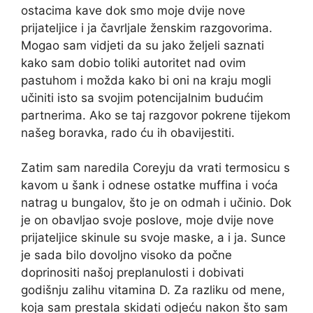
ostacima kave dok smo moje dvije nove
prijateljice i ja čavrljale ženskim razgovorima.
Mogao sam vidjeti da su jako željeli saznati
kako sam dobio toliki autoritet nad ovim
pastuhom i možda kako bi oni na kraju mogli
učiniti isto sa svojim potencijalnim budućim
partnerima. Ako se taj razgovor pokrene tijekom
našeg boravka, rado ću ih obavijestiti.
Zatim sam naredila Coreyju da vrati termosicu s
kavom u šank i odnese ostatke muffina i voća
natrag u bungalov, što je on odmah i učinio. Dok
je on obavljao svoje poslove, moje dvije nove
prijateljice skinule su svoje maske, a i ja. Sunce
je sada bilo dovoljno visoko da počne
doprinositi našoj preplanulosti i dobivati ​​
godišnju zalihu vitamina D. Za razliku od mene,
koja sam prestala skidati odjeću nakon što sam