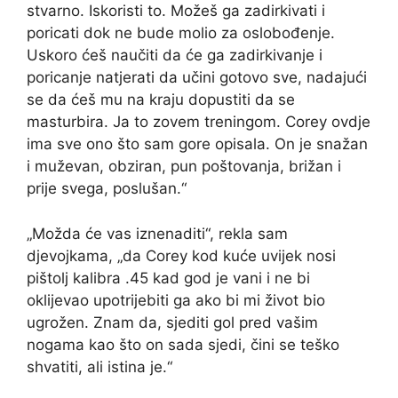
stvarno. Iskoristi to. Možeš ga zadirkivati ​​i
poricati dok ne bude molio za oslobođenje.
Uskoro ćeš naučiti da će ga zadirkivanje i
poricanje natjerati da učini gotovo sve, nadajući
se da ćeš mu na kraju dopustiti da se
masturbira. Ja to zovem treningom. Corey ovdje
ima sve ono što sam gore opisala. On je snažan
i muževan, obziran, pun poštovanja, brižan i
prije svega, poslušan.“
„Možda će vas iznenaditi“, rekla sam
djevojkama, „da Corey kod kuće uvijek nosi
pištolj kalibra .45 kad god je vani i ne bi
oklijevao upotrijebiti ga ako bi mi život bio
ugrožen. Znam da, sjediti gol pred vašim
nogama kao što on sada sjedi, čini se teško
shvatiti, ali istina je.“