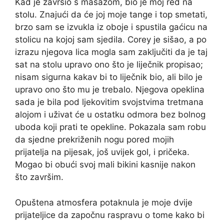
Kad je završio s masažom, bio je moj red na
stolu. Znajući da će joj moje tange i top smetati,
brzo sam se izvukla iz oboje i spustila gaćicu na
stolicu na kojoj sam sjedila. Corey je sišao, a po
izrazu njegova lica mogla sam zaključiti da je taj
sat na stolu upravo ono što je liječnik propisao;
nisam sigurna kakav bi to liječnik bio, ali bilo je
upravo ono što mu je trebalo. Njegova opeklina
sada je bila pod ljekovitim svojstvima tretmana
alojom i uživat će u ostatku odmora bez bolnog
uboda koji prati te opekline. Pokazala sam robu
da sjedne prekriženih nogu pored mojih
prijatelja na pijesak, još uvijek gol, i pričeka.
Mogao bi obući svoj mali bikini kasnije nakon
što završim.
Opuštena atmosfera potaknula je moje dvije
prijateljice da započnu raspravu o tome kako bi