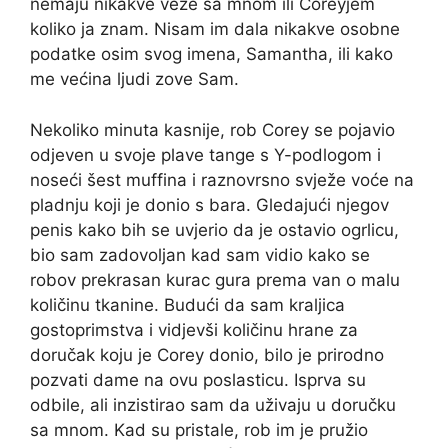
nemaju nikakve veze sa mnom ili Coreyjem
koliko ja znam. Nisam im dala nikakve osobne
podatke osim svog imena, Samantha, ili kako
me većina ljudi zove Sam.
Nekoliko minuta kasnije, rob Corey se pojavio
odjeven u svoje plave tange s Y-podlogom i
noseći šest muffina i raznovrsno svježe voće na
pladnju koji je donio s bara. Gledajući njegov
penis kako bih se uvjerio da je ostavio ogrlicu,
bio sam zadovoljan kad sam vidio kako se
robov prekrasan kurac gura prema van o malu
količinu tkanine. Budući da sam kraljica
gostoprimstva i vidjevši količinu hrane za
doručak koju je Corey donio, bilo je prirodno
pozvati dame na ovu poslasticu. Isprva su
odbile, ali inzistirao sam da uživaju u doručku
sa mnom. Kad su pristale, rob im je pružio