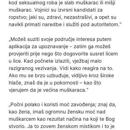
kod seksualnog roba je slab muškarac ili mišji
muškarac. Vojnici su izvrsni kandidati za
ropstvo; jaki su, zdravi, nezastrašivi, a opet su
navikli primati naredbe i služiti pod autoritetom.“
„Možeš suziti svoje područje interesa putem
aplikacija za upoznavanje – zatim ga možeš
provjeriti prije nego što dogovorite susret licem
u lice. Kad počnete izlaziti, vježbaj malo
razigranog vezivanja. Vidi kako reagira na to.
Ako mu se brzo uzbuđuje, vidljivo kroz široke
hlače, znaš da je u pokornosti – kao što
vjerujem da je većina muškaraca.“
„Počni polako i koristi moć zavođenja; znaj da,
kao žena, imaš ogromnu žensku moć nad
muškarcem kao rezultat načina na koji te Bog
stvorio. Ja to zovem ženskom mistikom i to je