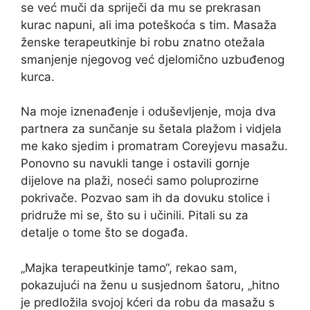
se već muči da spriječi da mu se prekrasan
kurac napuni, ali ima poteškoća s tim. Masaža
ženske terapeutkinje bi robu znatno otežala
smanjenje njegovog već djelomično uzbuđenog
kurca.
Na moje iznenađenje i oduševljenje, moja dva
partnera za sunčanje su šetala plažom i vidjela
me kako sjedim i promatram Coreyjevu masažu.
Ponovno su navukli tange i ostavili gornje
dijelove na plaži, noseći samo poluprozirne
pokrivače. Pozvao sam ih da dovuku stolice i
pridruže mi se, što su i učinili. Pitali su za
detalje o tome što se događa.
„Majka terapeutkinje tamo“, rekao sam,
pokazujući na ženu u susjednom šatoru, „hitno
je predložila svojoj kćeri da robu da masažu s