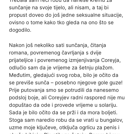
Trebala sam reći robu da nanese kremu za
sunčanje na svoje tijelo, ali nisam, a taj bi
propust doveo do još jedne seksualne situacije,
ovisno o tome kako tko gleda na ono što se
dogodilo.
Nakon još nekoliko sati sunčanja, čitanja
romana, povremenog čavrljanja s dvije
prijateljice i povremenog izmjenjivanja Coreyja,
odlučio sam da je vrijeme za šetnju plažom.
Međutim, gledajući svog roba, bilo je očito da
se previše sunča – posebno njegove gole guze!
Prije putovanja smo se potrudili da nanesemo
podsloj boje, ali Coreyjev radni raspored nije mu
dopuštao da ode i provede vrijeme u solariju.
Sada je bilo očito da se prži i da mora boljeti.
Stoga sam naredio robu da se vrati u bungalov,
uzme moje ključeve, otključa ogrlicu za penis i