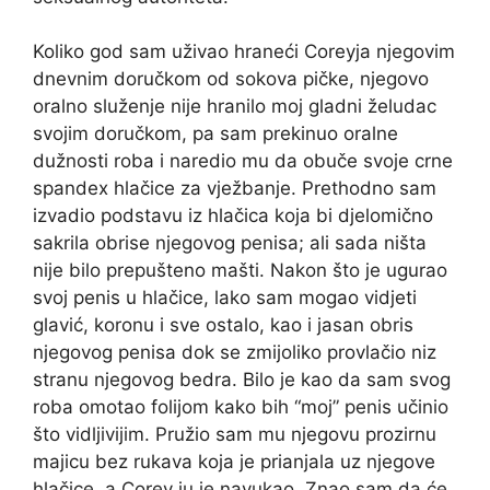
Koliko god sam uživao hraneći Coreyja njegovim
dnevnim doručkom od sokova pičke, njegovo
oralno služenje nije hranilo moj gladni želudac
svojim doručkom, pa sam prekinuo oralne
dužnosti roba i naredio mu da obuče svoje crne
spandex hlačice za vježbanje. Prethodno sam
izvadio podstavu iz hlačica koja bi djelomično
sakrila obrise njegovog penisa; ali sada ništa
nije bilo prepušteno mašti. Nakon što je ugurao
svoj penis u hlačice, lako sam mogao vidjeti
glavić, koronu i sve ostalo, kao i jasan obris
njegovog penisa dok se zmijoliko provlačio niz
stranu njegovog bedra. Bilo je kao da sam svog
roba omotao folijom kako bih “moj” penis učinio
što vidljivijim. Pružio sam mu njegovu prozirnu
majicu bez rukava koja je prianjala uz njegove
hlačice, a Corey ju je navukao. Znao sam da će