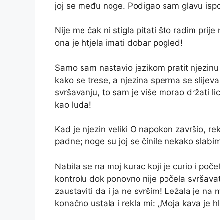
joj se među noge. Podigao sam glavu ispod m
Nije me čak ni stigla pitati što radim prije 
ona je htjela imati dobar pogled!
Samo sam nastavio jezikom pratit njezinu 
kako se trese, a njezina sperma se slijeval
svršavanju, to sam je više morao držati lic
kao luda!
Kad je njezin veliki O napokon završio, re
padne; noge su joj se činile nekako slabim
Nabila se na moj kurac koji je curio i poče
kontrolu dok ponovno nije počela svršavati
zaustaviti da i ja ne svršim! Ležala je na
konačno ustala i rekla mi: „Moja kava je h