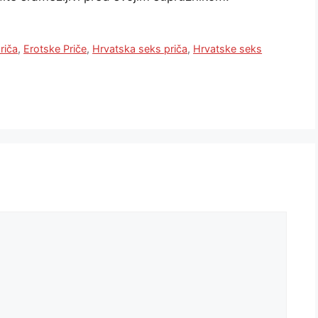
riča
,
Erotske Priče
,
Hrvatska seks priča
,
Hrvatske seks