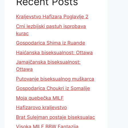
Recent Posts
Kraljevstvo Hafizara Poglavlje 2
Crni lezbijski pastuh isprobava
kurac
Gospodarica Shima iz Ruande
Haićanska biseksualnost: Ottawa
Jamajčanska biseksualnost:
Ottawa
Putovanje biseksualnog muškarca
Gospodarica Choukri iz Somalije
Moja quebečka MILF
Hafizarovo kraljevstvo
Brat Sulejman postaje biseksualac
Visoka MILF BBW Fantazija