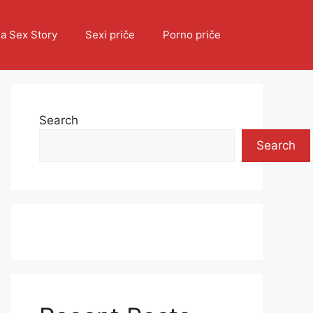
ia Sex Story
Sexi priče
Porno priče
Search
Search