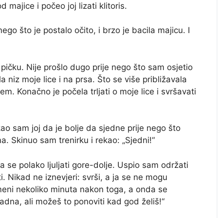
ajice i počeo joj lizati klitoris.
nego što je postalo očito, i brzo je bacila majicu. I
pičku. Nije prošlo dugo prije nego što sam osjetio
a niz moje lice i na prsa. Što se više približavala
em. Konačno je počela trljati o moje lice i svršavati
kao sam joj da je bolje da sjedne prije nego što
a. Skinuo sam trenirku i rekao: „Sjedni!“
la se polako ljuljati gore-dolje. Uspio sam održati
. Nikad ne iznevjeri: svrši, a ja se ne mogu
 meni nekoliko minuta nakon toga, a onda se
ladna, ali možeš to ponoviti kad god želiš!“