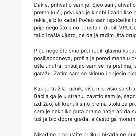
Dakle, prihvatio sam je! Sjeo sam, uhvatio
prema kući, privukao je k sebi i zario lic
rekla je bilo kada! Počeo sam ispočetka i 
prije nego što smo odustali i dobili VRUĆU 
tako izašla ujutro, ne da ja radim išta dru
Prije nego što smo preuredili glavnu kupa
poslijepodneva, prošla je pored mene u dvo
ušla unutra, prišuljao sam se na prstima, 
garažu. Zatim sam se skinuo i objesio nje
Kad je tražila ručnik, više nije visio sa str
Bacila ga je u stranu, zavrtio sam je, sag
izdržao, ali krenuli smo prema stolu za pi
sam je nekoliko puta oralno natjerao da s
tuš je bio dobra građa, a često ga moramo
Nikad ne propustite priliku i nikada ne bu