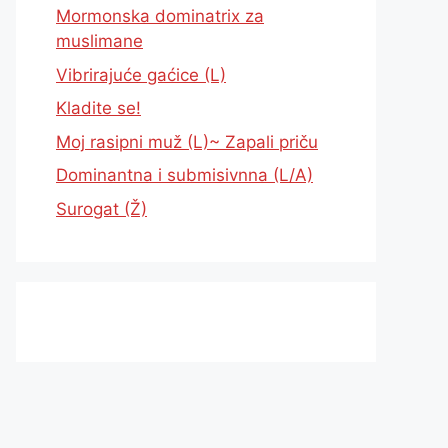
Mormonska dominatrix za
muslimane
Vibrirajuće gaćice (L)
Kladite se!
Moj rasipni muž (L)~ Zapali priču
Dominantna i submisivnna (L/A)
Surogat (Ž)