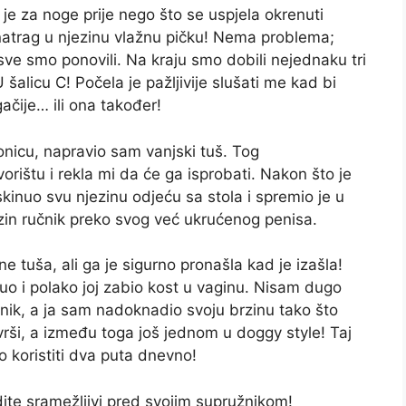
 je za noge prije nego što se uspjela okrenuti
e natrag u njezinu vlažnu pičku! Nema problema;
sve smo ponovili. Na kraju smo dobili nejednaku tri
šalicu C! Počela je pažljivije slušati me kad bi
gačije… ili ona također!
onicu, napravio sam vanjski tuš. Tog
rištu i rekla mi da će ga isprobati. Nakon što je
skinuo svu njezinu odjeću sa stola i spremio je u
zin ručnik preko svog već ukrućenog penisa.
ane tuša, ali ga je sigurno pronašla kad je izašla!
nuo i polako joj zabio kost u vaginu. Nisam dugo
knik, a ja sam nadoknadio svoju brzinu tako što
vrši, a između toga još jednom u doggy style! Taj
 koristiti dva puta dnevno!
dite sramežljivi pred svojim supružnikom!