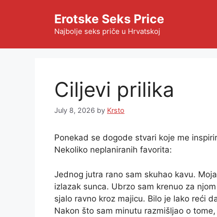
Skip
Erotske Seks Price
to
content
Najbolje seks priče u Hrvatskoj
Ciljevi prilika
July 8, 2026
by
Krsto
Ponekad se dogode stvari koje me inspirir
Nekoliko neplaniranih favorita:
Jednog jutra rano sam skuhao kavu. Moja že
izlazak sunca. Ubrzo sam krenuo za njom i
sjalo ravno kroz majicu. Bilo je lako reći da
Nakon što sam minutu razmišljao o tome, 